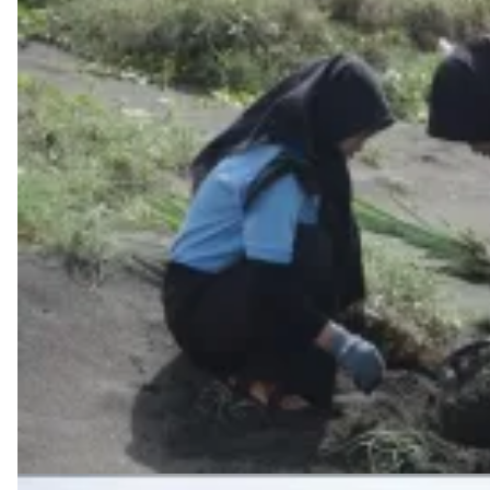
Pantai
Pasir
Mendit,
Kulon
Progo