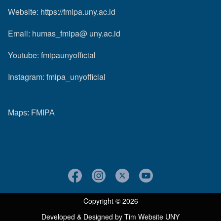
Website:
https://fmipa.uny.ac.id
Email: humas_fmipa@ uny.ac.id
Youtube:
fmipaunyofficial
Instagram:
fmipa_unyofficial
Maps:
FMIPA
Copyright © 2026
Developed & Designed by
Tim Website UNY