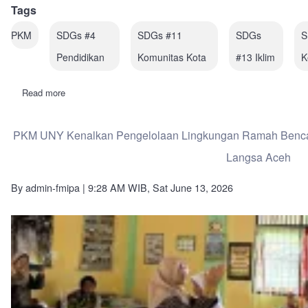
Tags
PKM
SDGs #4
SDGs #11
SDGs
S
Pendidikan
Komunitas Kota
#13 Iklim
K
Read more
about
Sekolah
Tangguh
Bencana:
PKM UNY Kenalkan Pengelolaan Lingkungan Ramah Bencan
UNY
dan
Langsa Aceh
UNSAM
Bekali
Siswa
By
admin-fmipa
| 9:28 AM WIB, Sat June 13, 2026
SD
Di
Langsa
Literasi
Risiko,
Mitigasi,
Dan
Aksi
Pascabencana