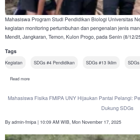
Mahasiswa Program Studi Pendidikan Biologi Universitas 
kegiatan monitoring pertumbuhan dan pengenalan jenis mang
Mendit, Jangkaran, Temon, Kulon Progo, pada Senin (8/12/2
Tags
Kegiatan
SDGs #4 Pendidikan
SDGs #13 Iklim
SDGs 
Read more
about
Mahasiswa
Pendidikan
Biologi
Mahasiswa Fisika FMIPA UNY Hijaukan Pantai Pelangi: P
UNY
Laksanakan
Dukung SDGs
Monitoring
Pertumbuhan
dan
By
admin-fmipa
| 10:09 AM WIB, Mon November 17, 2025
Pengenalan
Jenis
Mangrove
di