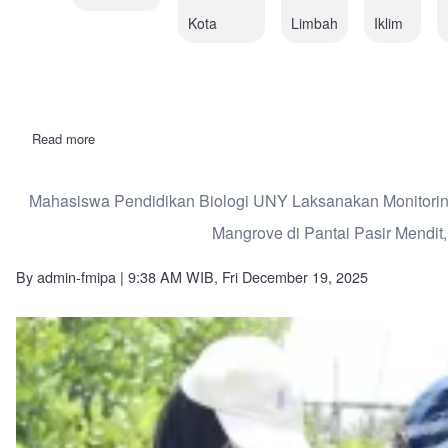
Kota
Limbah
Iklim
Read more
about
PKM
UNY
Kenalkan
Mahasiswa Pendidikan Biologi UNY Laksanakan Monitori
Pengelolaan
Lingkungan
Mangrove di Pantai Pasir Mendit
Ramah
Bencana
dan
By
admin-fmipa
| 9:38 AM WIB, Fri December 19, 2025
Berkelanjutan
di
Sekolah
Dasar
Langsa
Aceh