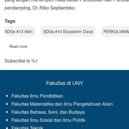
pendamping, Dr. Riko Septiantoko.
Tags
SDGs #13 Iklim
SDGs #15 Ekosistem Darat
PERKULIAHA
Read more
about
Mahasiswa
Fisika
Subscribe to %1
FMIPA
UNY
Hijaukan
Pantai
Pelangi:
Fakultas di UNY
Penanaman
Pandan
Laut
Fakultas Ilmu Pendidikan
Jadi
Aksi
Fakultas Matematika dan Ilmu Pengetahuan Alam
Nyata
Dukung
Fakultas Bahasa, Seni, dan Budaya
SDGs
Fakultas Ilmu Sosial dan Ilmu Politik
Fakultas Teknik