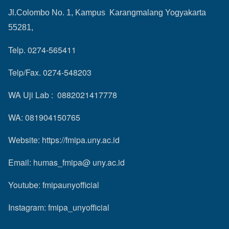
Jl.Colombo No. 1, Kampus Karangmalang Yogyakarta
55281,
Telp. 0274-565411
Telp/Fax. 0274-548203
WA Uji Lab : 0882021417778
WA: 081904150765
Website:
https://fmipa.uny.ac.id
Email: humas_fmipa@ uny.ac.id
Youtube:
fmipaunyofficial
Instagram:
fmipa_unyofficial