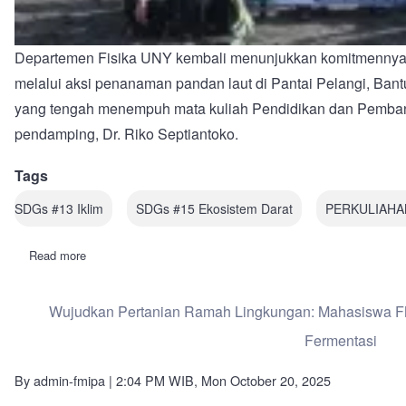
Departemen Fisika UNY kembali menunjukkan komitmennya 
melalui aksi penanaman pandan laut di Pantai Pelangi, Bantu
yang tengah menempuh mata kuliah Pendidikan dan Pemba
pendamping, Dr. Riko Septiantoko.
Tags
SDGs #13 Iklim
SDGs #15 Ekosistem Darat
PERKULIAHA
Read more
about
Mahasiswa
Fisika
FMIPA
Wujudkan Pertanian Ramah Lingkungan: Mahasiswa F
UNY
Hijaukan
Fermentasi
Pantai
Pelangi:
Penanaman
By
admin-fmipa
| 2:04 PM WIB, Mon October 20, 2025
Pandan
Laut