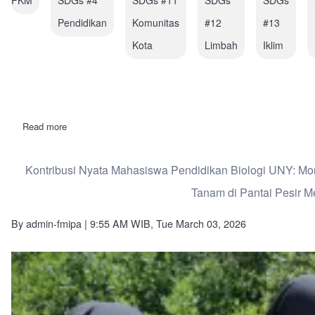
Pendidikan
Komunitas
#12
#13
Kota
Limbah
Iklim
Read more
about
PKM
UNY
Kenalkan
Kontribusi Nyata Mahasiswa Pendidikan Biologi UNY: M
Pengelolaan
Lingkungan
Tanam di Pantai Pesir M
Ramah
Bencana
dan
By
admin-fmipa
| 9:55 AM WIB, Tue March 03, 2026
Berkelanjutan
di
Sekolah
Dasar
Langsa
Aceh