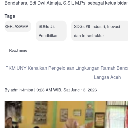
Bendahara, Edi Dwi Atmaja, S.Si., M.Psi sebagai ketua bida
Tags
KERJASAMA
SDGs #4
SDGs #9 Industri, Inovasi
Pendidikan
dan Infrastruktur
Read more
about
FMIPA
UNY
dan
PKM UNY Kenalkan Pengelolaan Lingkungan Ramah Bencan
InaBCRU
Jalin
Langsa Aceh
Kerjasama
Pelestarian
Kelelawar
By
admin-fmipa
| 9:28 AM WIB, Sat June 13, 2026