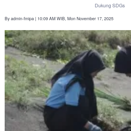
Biologi
Dukung SDGs
UNY:
Monitoring
Mangrove
By
admin-fmipa
| 10:09 AM WIB, Mon November 17, 2025
Enam
Bulan
Pasca
Tanam
di
Pantai
Pesir
Mendit