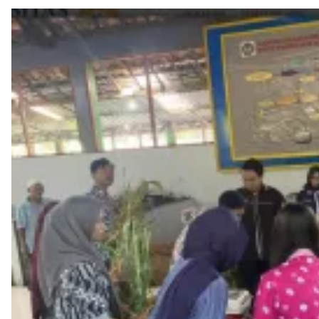
Jadi
Aksi
Nyata
Dukung
SDGs