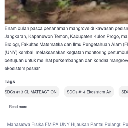
Enam bulan pasca penanaman mangrove di kawasan pesisir 
Jangkaran, Kapanewon Temon, Kabupaten Kulon Progo, mah
Biologi, Fakultas Matematika dan Ilmu Pengetahuan Alam (F
(UNY) kembali melaksanakan kegiatan monitoring pertumbuha
bertujuan untuk melihat perkembangan dan kondisi mangrove
ekosistem pesisir.
Tags
SDGs #13 CLIMATEACTION
SDGs #14 Ekosistem Air
SDG
Read more
about
Kontribusi
Nyata
Mahasiswa
Mahasiswa Fisika FMIPA UNY Hijaukan Pantai Pelangi: P
Pendidikan