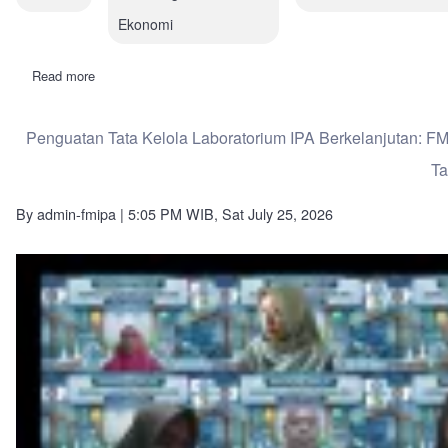
Ekonomi
Read more
about
Tim
PPK
Ormawa
Penguatan Tata Kelola Laboratorium IPA Berkelanjutan: FM
KSI
Mist
Ta
FMIPA
UNY
Gelar
By
admin-fmipa
| 5:05 PM WIB, Sat July 25, 2026
Pelatihan
SEGARA
App
untuk
Perkuat
Transformasi
Digital
Sektor
Perikanan
di
Kalurahan
Sidoagung