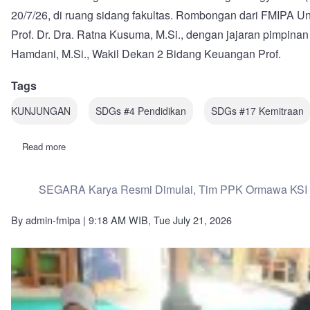
20/7/26, di ruang sidang fakultas. Rombongan dari FMIPA 
Prof. Dr. Dra. Ratna Kusuma, M.Si., dengan jajaran pimpina
Hamdani, M.Si., Wakil Dekan 2 Bidang Keuangan Prof.
Tags
KUNJUNGAN
SDGs #4 Pendidikan
SDGs #17 Kemitraan
Read more
about
Perkuat
Sinergi
Akademik
SEGARA Karya Resmi Dimulai, Tim PPK Ormawa KSI M
dan
Tata
Kelola
By
admin-fmipa
| 9:18 AM WIB, Tue July 21, 2026
Kelembagaan,
FMIPA
Universitas
Mulawarman
Lakukan
Benchmarking
FMIPA
UNY