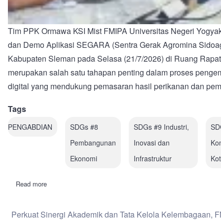
Tim PPK Ormawa KSI Mist FMIPA Universitas Negeri Yogyak
dan Demo Aplikasi SEGARA (Sentra Gerak Agromina Sidoagu
Kabupaten Sleman pada Selasa (21/7/2026) di Ruang Rapat 
merupakan salah satu tahapan penting dalam proses pengem
digital yang mendukung pemasaran hasil perikanan dan pe
Tags
PENGABDIAN
SDGs #8
SDGs #9 Industri,
SD
Pembangunan
Inovasi dan
Ko
Ekonomi
Infrastruktur
Ko
Read more
about
Tim
PPK
Ormawa
Perkuat Sinergi Akademik dan Tata Kelola Kelembagaan,
KSI