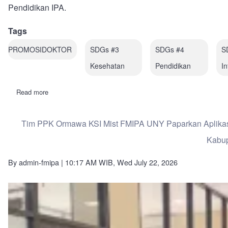
Pendidikan IPA.
Tags
PROMOSIDOKTOR
SDGs #3
SDGs #4
SD
Kesehatan
Pendidikan
In
Read more
about
PRODESTEM
Bermuatan
Kuliner
Tim PPK Ormawa KSI Mist FMIPA UNY Paparkan Aplika
Tradisional
Solo–
Kabu
Jogja
Dikembangkan
untuk
By
admin-fmipa
| 10:17 AM WIB, Wed July 22, 2026
Tingkatkan
Berpikir
Kritis
dan
Literasi
Kesehatan
Mahasiswa