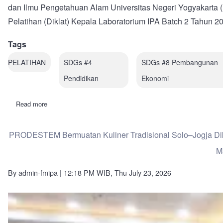
dan Ilmu Pengetahuan Alam Universitas Negeri Yogyakarta
Pelatihan (Diklat) Kepala Laboratorium IPA Batch 2 Tahun 20
Tags
PELATIHAN
SDGs #4
SDGs #8 Pembangunan
Pendidikan
Ekonomi
Read more
about
Penguatan
Tata
Kelola
PRODESTEM Bermuatan Kuliner Tradisional Solo–Jogja Dikem
Laboratorium
IPA
M
Berkelanjutan:
FMIPA
UNY
By
admin-fmipa
| 12:18 PM WIB, Thu July 23, 2026
Menggelar
Diklat
Sertifikasi
Kepala
Laboratorium
Batch