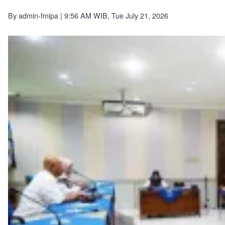
Mist
FMIPA
By
admin-fmipa
| 9:56 AM WIB, Tue July 21, 2026
UNY
Paparkan
Aplikasi
SEGARA
dalam
Rakor
Uji
Keamanan
Bersama
Dinas
Kominfo
Kabupaten
Sleman