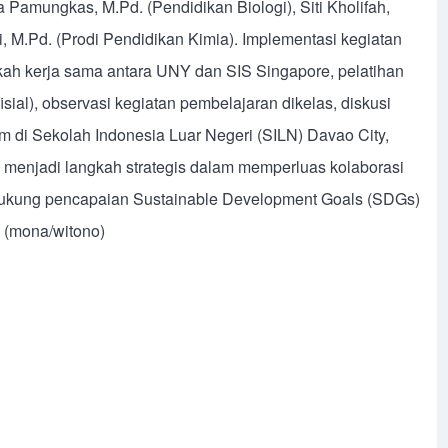
 Pamungkas, M.Pd. (Pendidikan Biologi), Siti Kholifah,
i, M.Pd. (Prodi Pendidikan Kimia). Implementasi kegiatan
kah kerja sama antara UNY dan SIS Singapore, pelatihan
al), observasi kegiatan pembelajaran dikelas, diskusi
m di Sekolah Indonesia Luar Negeri (SILN) Davao City,
ni menjadi langkah strategis dalam memperluas kolaborasi
endukung pencapaian Sustainable Development Goals (SDGs)
n (mona/witono)