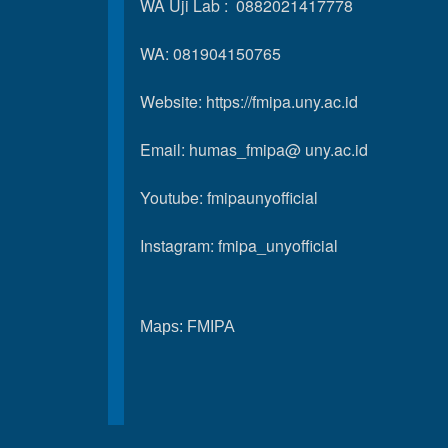
WA Uji Lab : 0882021417778
WA: 081904150765
Website:
https://fmipa.uny.ac.id
Email: humas_fmipa@ uny.ac.id
Youtube:
fmipaunyofficial
Instagram:
fmipa_unyofficial
Maps:
FMIPA