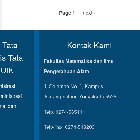
Pagination
Page 1
Next page
next ›
 Tata
Kontak Kami
is Tata
Fakultas Matematika dan Ilmu
UUIK
Pengetahuan Alam
istrasi
Jl.Colombo No. 1, Kampus
ministrasi
Karangmalang Yogyakarta 55281,
onal dan
Telp. 0274-565411
Telp/Fax. 0274-548203