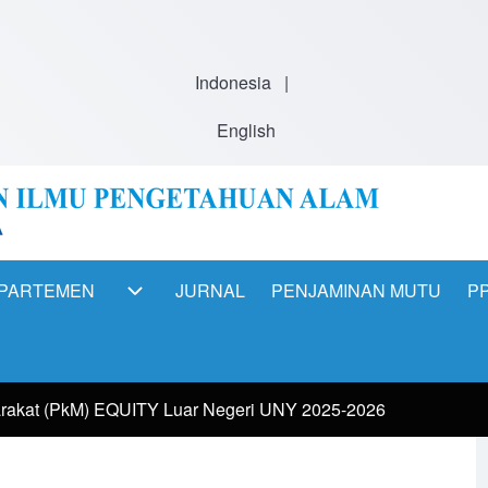
Indonesia
|
English
PARTEMEN
JURNAL
PENJAMINAN MUTU
PP
ation
DEPARTEMEN sub-navigation
rakat (PkM) EQUITY Luar Negeri UNY 2025-2026