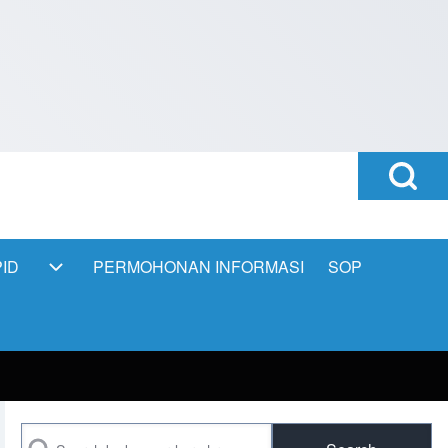
Open
Search
Block
ID
PERMOHONAN INFORMASI
SOP
PPID sub-navigation
Search