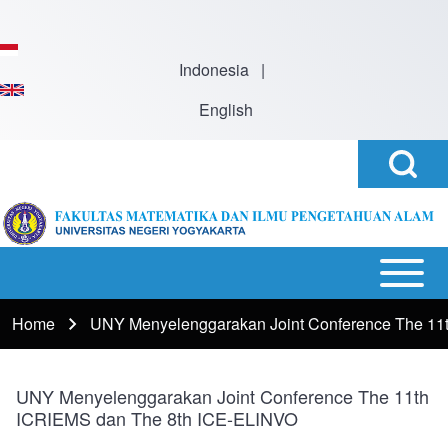
Skip to main content
Indonesia
|
English
Open
Search
Search
Block
h
Open or
Main
Close
navigation
Home
UNY Menyelenggarakan Joint Conference The 11
Breadcrumb
horizontal
Main
Menu
UNY Menyelenggarakan Joint Conference The 11th
ICRIEMS dan The 8th ICE-ELINVO