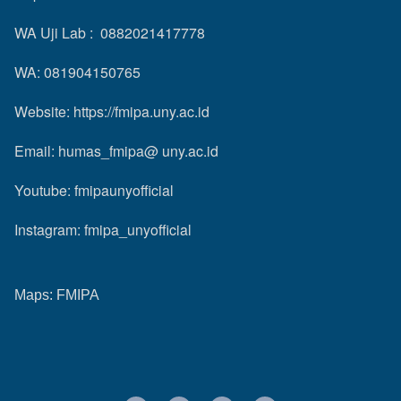
WA Uji Lab : 0882021417778
WA: 081904150765
Website:
https://fmipa.uny.ac.id
Email: humas_fmipa@ uny.ac.id
Youtube:
fmipaunyofficial
Instagram:
fmipa_unyofficial
Maps:
FMIPA