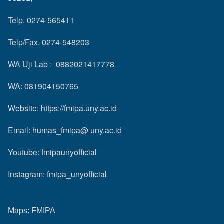
Telp. 0274-565411
Telp/Fax. 0274-548203
WA Uji Lab : 0882021417778
WA: 081904150765
Website:
https://fmipa.uny.ac.id
Email: humas_fmipa@ uny.ac.id
Youtube:
fmipaunyofficial
Instagram:
fmipa_unyofficial
Maps:
FMIPA