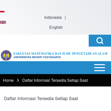
Skip to main content
Indonesia
|
English
Open
Search
Search
Block
h
Open or
Main
Close
navigation
Home
Daftar Informasi Tersedia Setiap Saat
Breadcrumb
horizontal
Main
Menu
Daftar Informasi Tersedia Setiap Saat