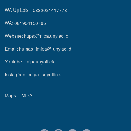
WA Uji Lab : 0882021417778
WA: 081904150765
Website:
https://fmipa.uny.ac.id
Email: humas_fmipa@ uny.ac.id
Youtube:
fmipaunyofficial
Instagram:
fmipa_unyofficial
Maps:
FMIPA