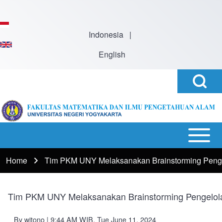
Skip to main content
Indonesia
|
English
Open
Search
Search
Block
Close
Search
Open or
Block
Main
Close
navigation
Home
Tim PKM UNY Melaksanakan Brainstorming Peng
Breadcrumb
horizontal
Main
Menu
Tim PKM UNY Melaksanakan Brainstorming Pengelol
By
witono
| 9:44 AM WIB, Tue June 11, 2024