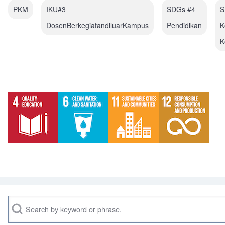
PKM
IKU#3
SDGs #4
S
DosenBerkegiatandiluarKampus
Pendidikan
K
K
Search