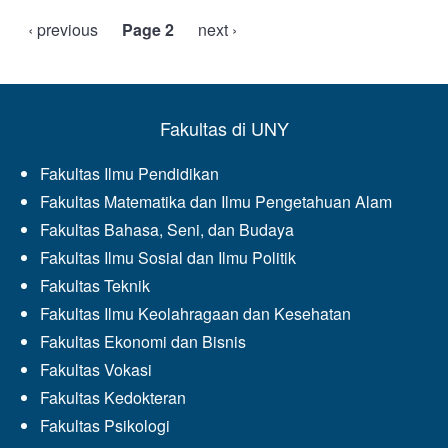
Previous
‹ previous
Page 2
Next
next ›
Pagination
page
page
Fakultas di UNY
Fakultas Ilmu Pendidikan
Fakultas Matematika dan Ilmu Pengetahuan Alam
Fakultas Bahasa, Seni, dan Budaya
Fakultas Ilmu Sosial dan Ilmu Politik
Fakultas Teknik
Fakultas Ilmu Keolahragaan dan Kesehatan
Fakultas Ekonomi dan Bisnis
Fakultas Vokasi
Fakultas Kedokteran
Fakultas Psikologi