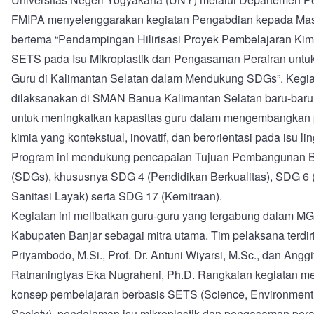
FMIPA menyelenggarakan kegiatan Pengabdian kepada Mas
bertema “Pendampingan Hilirisasi Proyek Pembelajaran Kim
SETS pada Isu Mikroplastik dan Pengasaman Perairan unt
Guru di Kalimantan Selatan dalam Mendukung SDGs”. Kegiat
dilaksanakan di SMAN Banua Kalimantan Selatan baru-baru 
untuk meningkatkan kapasitas guru dalam mengembangkan
kimia yang kontekstual, inovatif, dan berorientasi pada isu l
Program ini mendukung pencapaian Tujuan Pembangunan B
(SDGs), khususnya SDG 4 (Pendidikan Berkualitas), SDG 6 (
Sanitasi Layak) serta SDG 17 (Kemitraan).
Kegiatan ini melibatkan guru-guru yang tergabung dalam M
Kabupaten Banjar sebagai mitra utama. Tim pelaksana terdiri 
Priyambodo, M.Si., Prof. Dr. Antuni Wiyarsi, M.Sc., dan Angg
Ratnaningtyas Eka Nugraheni, Ph.D. Rangkaian kegiatan me
konsep pembelajaran berbasis SETS (Science, Environment,
Society), pendalaman isu mikroplastik dan pengasaman perai