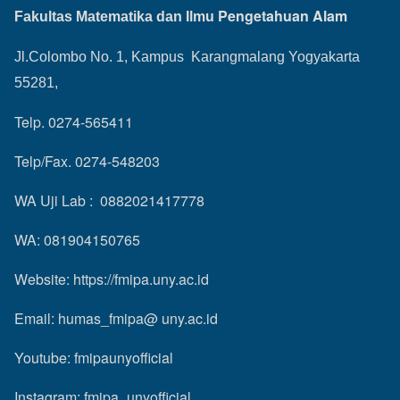
Pengetahuan Alam
Fakultas Matematika dan Ilmu
Jl.Colombo No. 1, Kampus Karangmalang Yogyakarta
55281,
Telp. 0274-565411
Telp/Fax. 0274-548203
WA Uji Lab : 0882021417778
WA: 081904150765
Website:
https://fmipa.uny.ac.id
Email: humas_fmipa@ uny.ac.id
Youtube:
fmipaunyofficial
Instagram:
fmipa_unyofficial