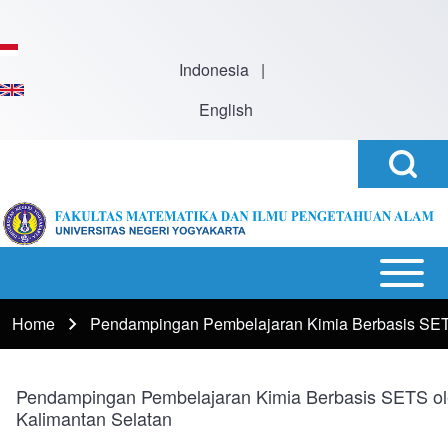
Skip to main content
Indonesia
|
English
Open
Search
Search
Block
h
Open or
Main
Close
navigation
Home
Pendampingan Pembelajaran Kimia Berbasis SET
Breadcrumb
horizontal
Main
Menu
Pendampingan Pembelajaran Kimia Berbasis SETS ol
Kalimantan Selatan