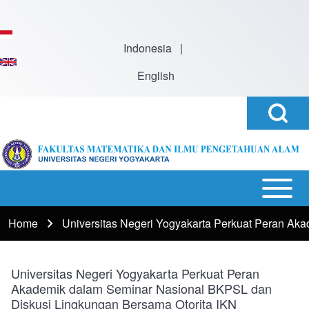
Skip to main content
Indonesia
|
English
Open
Search
Search
Block
h
Open or
Main
Close
navigation
Home
Universitas Negeri Yogyakarta Perkuat Peran Ak
Breadcrumb
horizontal
Main
Menu
Universitas Negeri Yogyakarta Perkuat Peran
Akademik dalam Seminar Nasional BKPSL dan
Diskusi Lingkungan Bersama Otorita IKN