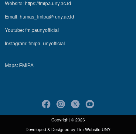
Website:
https://fmipa.uny.ac.id
Email: humas_fmipa@ uny.ac.id
Youtube:
fmipaunyofficial
Instagram:
fmipa_unyofficial
Maps:
FMIPA
Copyright © 2026
Developed & Designed by
Tim Website UNY