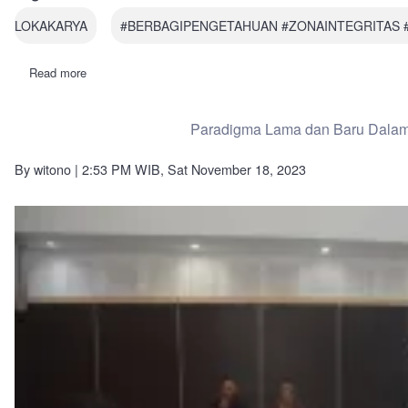
LOKAKARYA
#BERBAGIPENGETAHUAN #ZONAINTEGRITAS 
Read more
about
Lokakarya
Pengembangan
Profil
Paradigma Lama dan Baru Dalam 
Guru
IPA
Transformatif
By
witono
| 2:53 PM WIB, Sat November 18, 2023
Tahun
2024