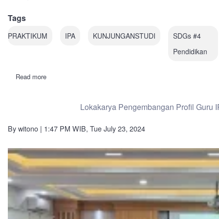
Tags
PRAKTIKUM
IPA
KUNJUNGANSTUDI
SDGs #4
Pendidikan
Read more
about
Peningkatan
Skill
dan
Lokakarya Pengembangan Profil Guru I
Pengetahuan:
Siswa
SD
By
witono
| 1:47 PM WIB, Tue July 23, 2024
BIAS
Ikuti
Praktikum
di
Laboratorium
IPA
FMIPA
UNY