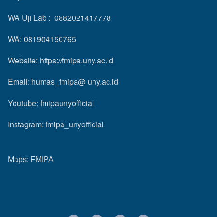
WA Uji Lab : 0882021417778
WA: 081904150765
Website:
https://fmipa.uny.ac.id
Email: humas_fmipa@ uny.ac.id
Youtube:
fmipaunyofficial
Instagram:
fmipa_unyofficial
Maps:
FMIPA