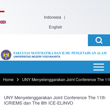
Skip to main content
Indonesia
|
English
Open
Search
Search
Block
h
Open or
Main
Close
navigation
Home
UNY Menyelenggarakan Joint Conference The 11
Breadcrumb
horizontal
Main
Menu
UNY Menyelenggarakan Joint Conference The 11th
ICRIEMS dan The 8th ICE-ELINVO