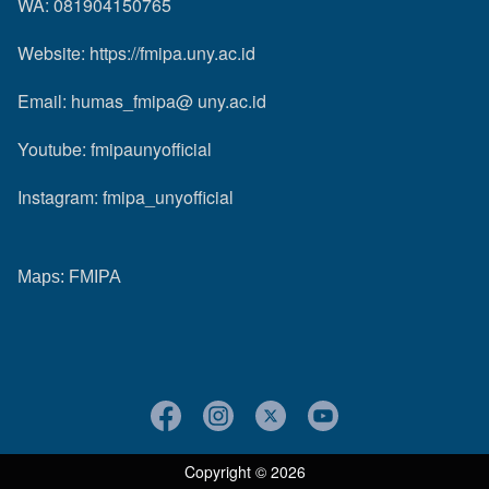
WA: 081904150765
Website:
https://fmipa.uny.ac.id
Email: humas_fmipa@ uny.ac.id
Youtube:
fmipaunyofficial
Instagram:
fmipa_unyofficial
Maps:
FMIPA
Copyright © 2026