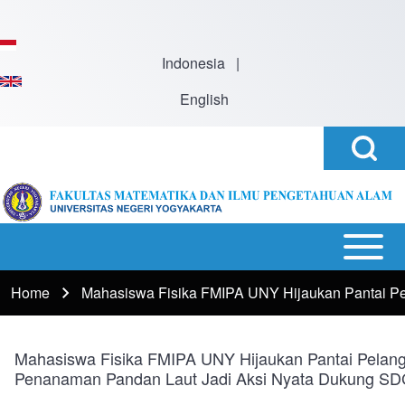
Skip to main content
Indonesia
|
English
Open
Search
Search
Block
h
Open or
Main
Close
navigation
Home
Mahasiswa Fisika FMIPA UNY Hijaukan Pantai P
Breadcrumb
horizontal
Main
Menu
Mahasiswa Fisika FMIPA UNY Hijaukan Pantai Pelang
Penanaman Pandan Laut Jadi Aksi Nyata Dukung S