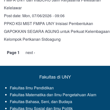
Kelelawar
Post date:
Mon, 07/06/2026 - 09:06
PPKO KSI MIST FMIPA UNY Inisiasi Pembentukan
GAPOKKAN SEGARA AGUNG untuk Perkuat Kelembagaan
Kelompok Perikanan Sidoagung
Page 1
Next
next ›
Pagination
page
Fakultas di UNY
Fakultas Ilmu Pendidikan
Fakultas Matematika dan Ilmu Pengetahuan Alam
Fakultas Bahasa, Seni, dan Budaya
Fakultas Ilmu Sosial dan Ilmu Politik