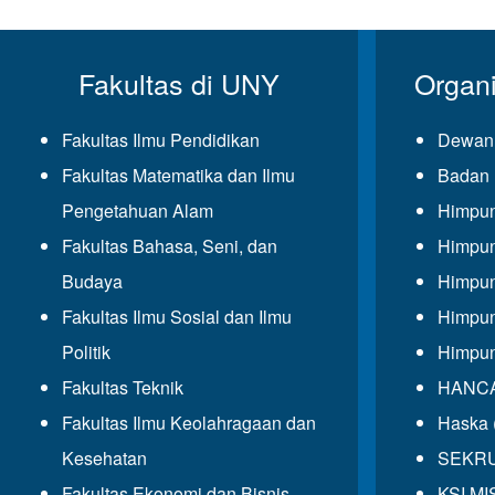
Fakultas di UNY
Organ
Fakultas Ilmu Pendidikan
Dewan 
Fakultas Matematika dan Ilmu
Badan 
Pengetahuan Alam
Himpun
Fakultas Bahasa, Seni, dan
Himpun
Budaya
Himpun
Fakultas Ilmu Sosial dan Ilmu
Himpun
Politik
Himpun
Fakultas Teknik
HANCAL
Fakultas Ilmu Keolahragaan dan
Haska 
Kesehatan
SEKRUP
Fakultas Ekonomi dan Bisnis
KSI MIS