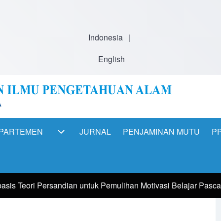
Indonesia
|
English
PARTEMEN
JURNAL
PENJAMINAN MUTU
PP
ation
DEPARTEMEN sub-navigation
s Teori Persandian untuk Pemulihan Motivasi Belajar Pasca