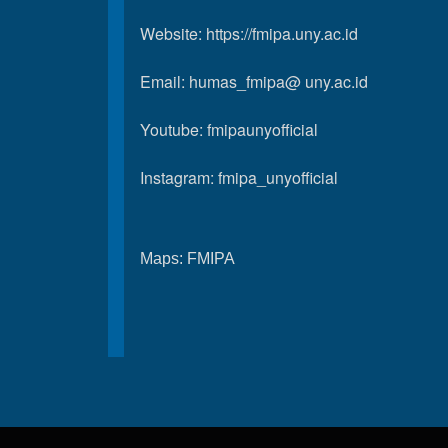
Website:
https://fmipa.uny.ac.id
Email: humas_fmipa@ uny.ac.id
Youtube:
fmipaunyofficial
Instagram:
fmipa_unyofficial
Maps:
FMIPA