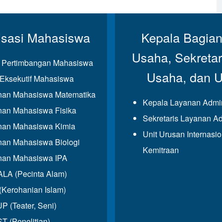
isasi Mahasiswa
Kepala Bagian
Usaha, Sekretar
Pertimbangan Mahasiswa
Usaha, dan 
Eksekutif Mahasiswa
an Mahasiswa Matematika
Kepala Layanan Admin
an Mahasiswa Fisika
Sekretaris Layanan Ad
an Mahasiswa Kimia
Unit Urusan Internasi
an Mahasiswa Biologi
Kemitraan
an Mahasiswa IPA
A (Pecinta Alam)
(Kerohanian Islam)
 (Teater, Seni)
T (Penelitian)