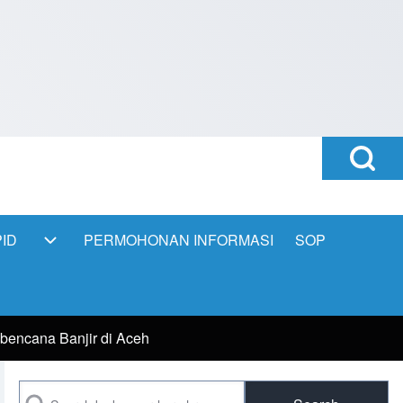
Open
Search
Block
ID
PERMOHONAN INFORMASI
SOP
PPID sub-navigation
bencana Banjir di Aceh
Search