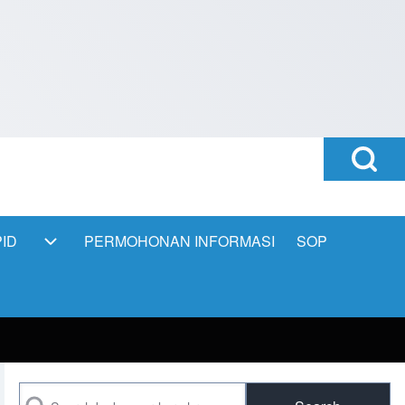
Open
Search
Block
ID
PERMOHONAN INFORMASI
SOP
PPID sub-navigation
Search