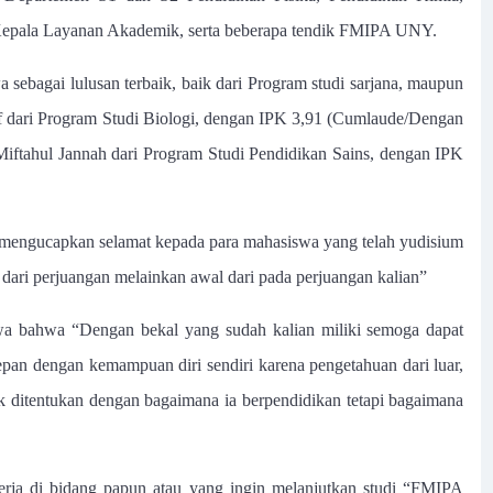
 Kepala Layanan Akademik, serta beberapa tendik FMIPA UNY.
sebagai lulusan terbaik, baik dari Program studi sarjana, maupun
taf dari Program Studi Biologi, dengan IPK 3,91 (Cumlaude/Dengan
 Miftahul Jannah dari Program Studi Pendidikan Sains, dengan IPK
mengucapkan selamat kepada para mahasiswa yang telah yudisium
r dari perjuangan melainkan awal dari pada perjuangan kalian”
wa bahwa “Dengan bekal yang sudah kalian miliki semoga dapat
epan dengan kemampuan diri sendiri karena pengetahuan dari luar,
k ditentukan dengan bagaimana ia berpendidikan tetapi bagaimana
kerja di bidang papun atau yang ingin melanjutkan studi “FMIPA