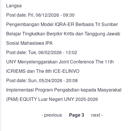
Langsa
Post date:
Fri, 06/12/2026 - 09:30
Pengembangan Model IQRA-ER Berbasis Tri Sumber
Belajar Tingkatkan Berpikir Kritis dan Tanggung Jawab
Sosial Mahasiswa IPA
Post date:
Tue, 06/02/2026 - 13:02
UNY Menyelenggarakan Joint Conference The 11th
ICRIEMS dan The 8th ICE-ELINVO
Post date:
Sun, 05/24/2026 - 20:08
Implementasi Program Pengabdian kepada Masyarakat
(PkM) EQUITY Luar Negeri UNY 2025-2026
Pagination
Previous page
‹ previous
Page 3
Next page
next ›