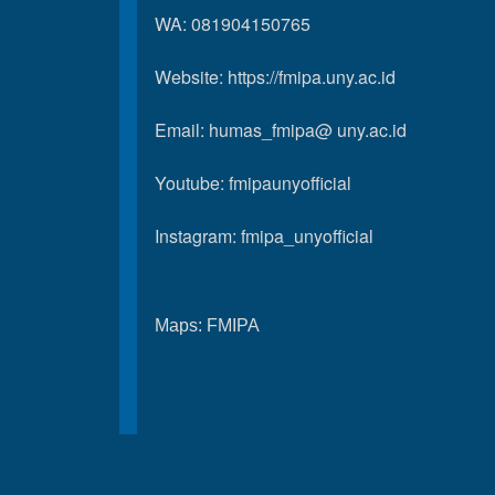
WA: 081904150765
Website:
https://fmipa.uny.ac.id
Email: humas_fmipa@ uny.ac.id
Youtube:
fmipaunyofficial
Instagram:
fmipa_unyofficial
Maps:
FMIPA