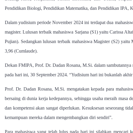
Pendidikan Biologi, Pendidikan Matematika, dan Pendidikan IPA,
Dalam yudisium periode November 2024 ini terdapat dua mahasiswa 
magister. Lulusan terbaik mahasiswa Sarjana (S1) yaitu Carissa Al
Pujian). Sedangkan lulusan terbaik mahasiswa Magister (S2) yaitu
3,96 (Cumlaude).
Dekan FMIPA, Prof. Dr. Dadan Rosana, M.Si. dalam sambutannya 
pada hari ini, 30 September 2024. “Yudisium hari ini bukanlah akhi
Prof. Dr. Dadan Rosana, M.Si. mengatakan kepada para mahasis
bersaing di dunia kerja kedepannya, sehingga usaha meraih masa d
dan kompetensi akan sangat diperlukan. Kesuksesan seseorang tida
kemampuan mereka dalam mengembangkan diri sendiri”.
Para mahasiswa yang telah lulus pada hari ini silahkan mencari 