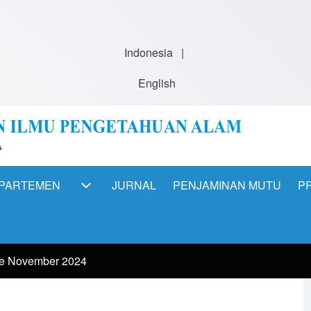
Indonesia
|
English
PARTEMEN
JURNAL
PENJAMINAN MUTU
PP
ation
DEPARTEMEN sub-navigation
de November 2024