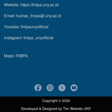
Website:
https://fmipa.uny.ac.id
Email: humas_fmipa@ uny.ac.id
Youtube:
fmipaunyofficial
Instagram:
fmipa_unyofficial
Maps:
FMIPA
Copyright © 2026
Developed & Designed by
Tim Website UNY