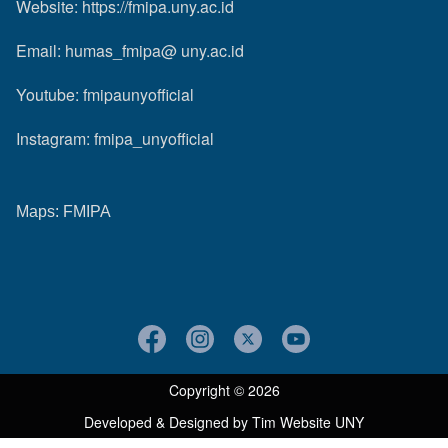
Website:
https://fmipa.uny.ac.id
Email: humas_fmipa@ uny.ac.id
Youtube:
fmipaunyofficial
Instagram:
fmipa_unyofficial
Maps:
FMIPA
Copyright © 2026
Developed & Designed by
Tim Website UNY