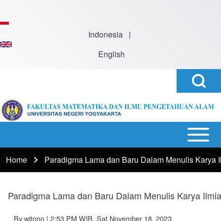
Skip to main content
Indonesia
|
English
Open
Search
Search
Block
h
Open or
Main
Close
navigation
Home
Paradigma Lama dan Baru Dalam Menulis Karya I
Breadcrumb
horizontal
Main
Menu
Paradigma Lama dan Baru Dalam Menulis Karya Ilmi
By
witono
| 2:53 PM WIB, Sat November 18, 2023