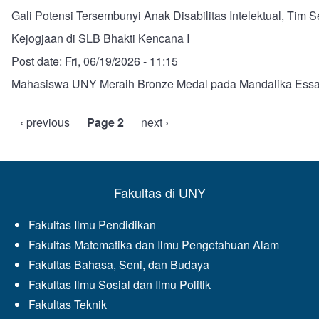
Gali Potensi Tersembunyi Anak Disabilitas Intelektual, Tim 
Kejogjaan di SLB Bhakti Kencana I
Post date:
Fri, 06/19/2026 - 11:15
Mahasiswa UNY Meraih Bronze Medal pada Mandalika Essa
Previous
‹ previous
Page 2
Next
next ›
Pagination
page
page
Fakultas di UNY
Fakultas Ilmu Pendidikan
Fakultas Matematika dan Ilmu Pengetahuan Alam
Fakultas Bahasa, Seni, dan Budaya
Fakultas Ilmu Sosial dan Ilmu Politik
Fakultas Teknik