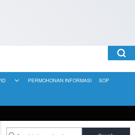
Open
Search
Block
ID
PERMOHONAN INFORMASI
SOP
PPID sub-navigation
Search