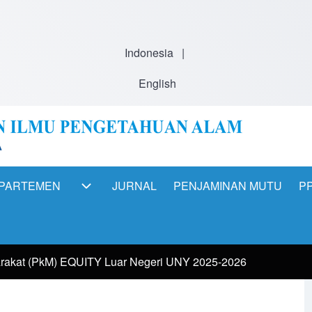
Indonesia
|
English
PARTEMEN
JURNAL
PENJAMINAN MUTU
PP
ation
DEPARTEMEN sub-navigation
rakat (PkM) EQUITY Luar Negeri UNY 2025-2026