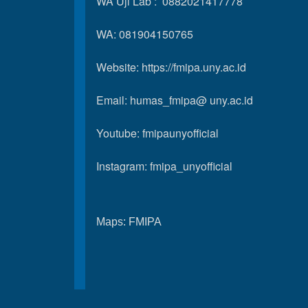
WA Uji Lab : 0882021417778
WA: 081904150765
Website:
https://fmipa.uny.ac.id
Email: humas_fmipa@ uny.ac.id
Youtube:
fmipaunyofficial
Instagram:
fmipa_unyofficial
Maps:
FMIPA