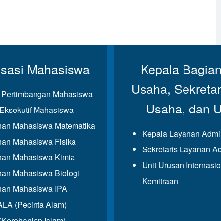
isasi Mahasiswa
Kepala Bagian
Usaha, Sekretar
Pertimbangan Mahasiswa
Usaha, dan 
Eksekutif Mahasiswa
an Mahasiswa Matematika
Kepala Layanan Admin
an Mahasiswa Fisika
Sekretaris Layanan Ad
an Mahasiswa Kimia
Unit Urusan Internasi
an Mahasiswa Biologi
Kemitraan
an Mahasiswa IPA
A (Pecinta Alam)
(Kerohanian Islam)