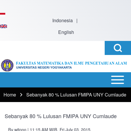
Skip to main content
Indonesia
|
English
Open
Search
Search
Block
h
Open or
Main
Close
navigation
Home
Sebanyak 80 % Lulusan FMIPA UNY Cumlaude
Breadcrumb
horizontal
Main
Menu
Sebanyak 80 % Lulusan FMIPA UNY Cumlaude
By
witono
| 11:15 AM WIB, Fri July 03, 2015