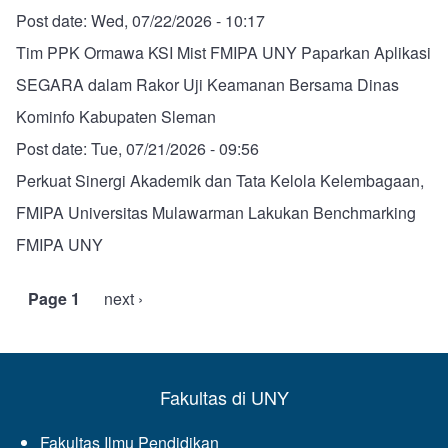
Post date:
Wed, 07/22/2026 - 10:17
Tim PPK Ormawa KSI Mist FMIPA UNY Paparkan Aplikasi
SEGARA dalam Rakor Uji Keamanan Bersama Dinas
Kominfo Kabupaten Sleman
Post date:
Tue, 07/21/2026 - 09:56
Perkuat Sinergi Akademik dan Tata Kelola Kelembagaan,
FMIPA Universitas Mulawarman Lakukan Benchmarking
FMIPA UNY
Page 1
Next
next ›
Pagination
page
Fakultas di UNY
Fakultas Ilmu Pendidikan