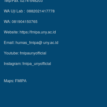
Telp/Fax. 0274-548203
WA Uji Lab : 0882021417778
WA: 081904150765
Website:
https://fmipa.uny.ac.id
Email: humas_fmipa@ uny.ac.id
Youtube:
fmipaunyofficial
Instagram:
fmipa_unyofficial
Maps:
FMIPA