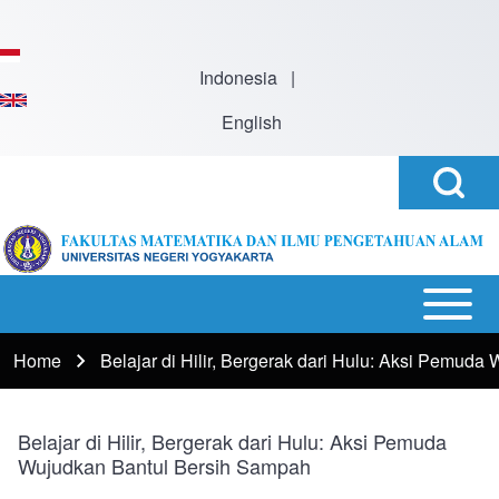
Skip to main content
Indonesia
|
English
Open
Search
Search
Block
h
Open or
Main
Close
navigation
Home
Belajar di Hilir, Bergerak dari Hulu: Aksi Pemud
Breadcrumb
horizontal
Main
Menu
Belajar di Hilir, Bergerak dari Hulu: Aksi Pemuda
Wujudkan Bantul Bersih Sampah