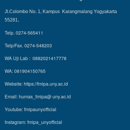
Jl.Colombo No. 1, Kampus Karangmalang Yogyakarta
55281,
Telp. 0274-565411
Telp/Fax. 0274-548203
WA Uji Lab : 0882021417778
WA: 081904150765
Website:
https://fmipa.uny.ac.id
Email: humas_fmipa@ uny.ac.id
Youtube:
fmipaunyofficial
Instagram:
fmipa_unyofficial