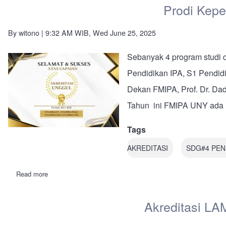
Prodi Kepe
By
witono
| 9:32 AM WIB, Wed June 25, 2025
Sebanyak 4 program studi 
Pendidikan IPA, S1 Pendidi
Dekan FMIPA, Prof. Dr. Dad
Tahun ini FMIPA UNY ada 11
Tags
AKREDITASI
SDG#4 PEN
Read more
about
Prodi
Kependidikan
FMIPA
Akreditasi LA
Memperoleh
Akreditasi
Unggul