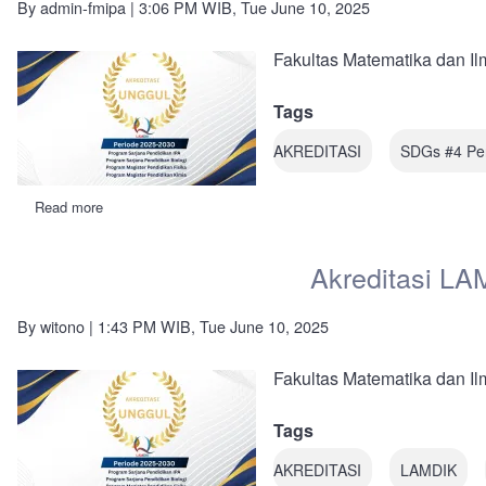
By
admin-fmipa
| 3:06 PM WIB, Tue June 10, 2025
dari
LAMDIK
Fakultas Matematika dan I
Tags
AKREDITASI
SDGs #4 Pe
Read more
about
Akreditasi
LAMDIK:
4
Akreditasi LA
Prodi
Pendidikan
FMIPA
By
witono
| 1:43 PM WIB, Tue June 10, 2025
UNY
Peroleh
Akreditasi
Fakultas Matematika dan I
Unggul
Tags
AKREDITASI
LAMDIK