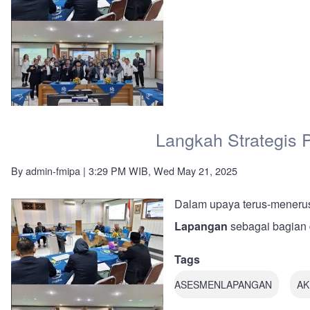
Kualitas:
Asesmen
Lapangan
Lamdik
Prodi
S-
1
Pendidikan
Kimia
Langkah Strategis 
By
admin-fmipa
| 3:29 PM WIB, Wed May 21, 2025
Dalam upaya terus-menerus
Lapangan
sebagai bagian d
Tags
ASESMENLAPANGAN
AK