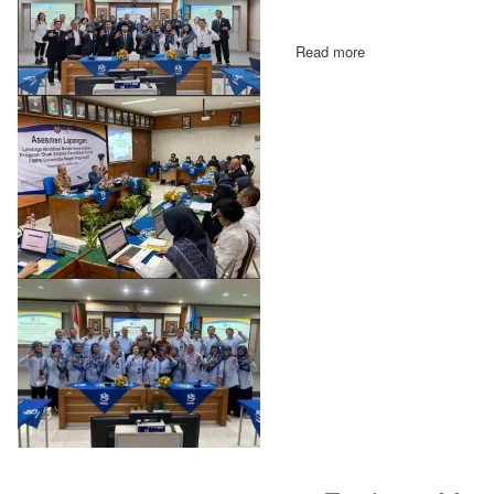
Read more
about
Langkah
Strategis
Peningkatan
Kualitas:
Asesmen
Lapangan
Prodi
S-
1
Pendidikan
Kimia