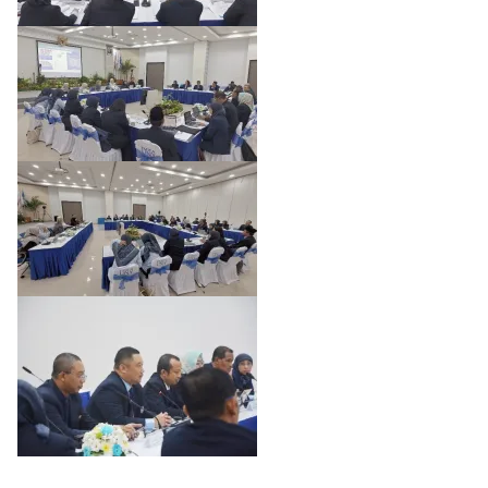
Sebanyak
10
Prodi
FMIPA
UNY
Menjalani
Asesmen
Lapangan
Akreditasi
Internasional
ASIIN