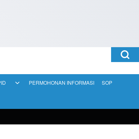
Open
Search
Block
ID
PERMOHONAN INFORMASI
SOP
PPID sub-navigation