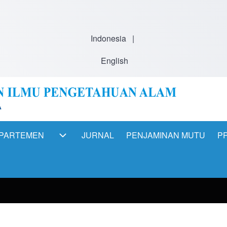
Indonesia
|
English
PARTEMEN
JURNAL
PENJAMINAN MUTU
PP
ation
DEPARTEMEN sub-navigation