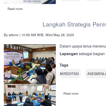
Read more
about
Akreditasi
LAMDIK:
4
Langkah Strategis Peni
Prodi
Pendidikan
FMIPA
By
witono
| 10:58 AM WIB, Wed May 28, 2025
UNY
Peroleh
Akreditasi
Dalam upaya terus-menerus
Unggul
Lapangan
sebagai bagian d
Tags
AKREDITASI
ASESMENL
Read more
about
Langkah
Strategis
Peningkatan