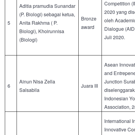
Competition 
Aditia pramudia Sunandar
2020 yang di
(P. Biologi) sebagai ketua,
Bronze
oleh Academic
5
Anita Rakhma ( P.
award
Dialogue (AID
Biologi), Khoirunnisa
Juli 2020.
(Biologi)
Asean Innovat
and Entrepene
Ainun Nisa Zella
Junction Sura
6
Juara III
Salsabila
diselenggarak
Indonesian Yo
Association, 
International 
Innovative Co