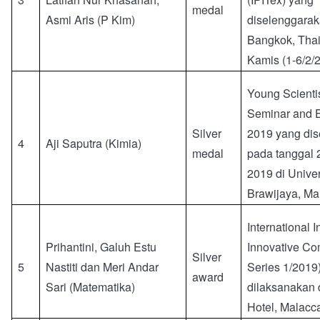
medal
Asmi Aris (P Kim)
diselenggarak
Bangkok, Thai
Kamis (1-6/2/
Young Scientis
Seminar and 
Silver
2019 yang di
4
Aji Saputra (Kimia)
medal
pada tanggal 
2019 di Univer
Brawijaya, Ma
International 
Prihantini, Galuh Estu
Innovative Com
Silver
5
Nastiti dan Meri Andar
Series 1/2019
award
Sari (Matematika)
dilaksanakan 
Hotel, Malacca