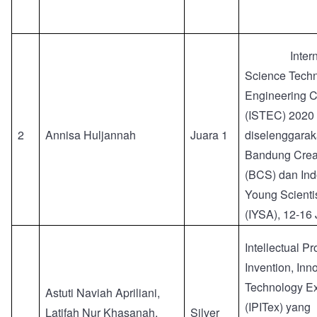
Inter
Science Tech
Engineering C
(ISTEC) 2020
2
Annisa Huljannah
Juara 1
diselenggarak
Bandung Creat
(BCS) dan In
Young Scienti
(IYSA), 12-16
Intellectual Pr
Invention, Inn
Technology Ex
Astuti Naviah Apriliani,
(IPITex) yang
Latifah Nur Khasanah,
Silver