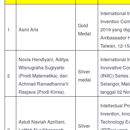
International 
Invention Comp
Gold
1
Asmi Aris
2019 yang dige
Medal
Ambassador Ho
Taiwan, 12-15
Novia Hendiyani, Aditya
International 
Wisnugraha Sugiyarto
Innovative Co
Silver
2
(Prodi Matematika), dan
(INIIC) Series
medal
Achmad Ramadhanna’il
Selangor, Mal
Rasjava (Prodi Kimia).
tanggal 02 N
Intellectual Pr
Invention, Inn
Astuti Naviah Apriliani,
Technology Ex
Silver
3
Latifah Nur Khasanah,
(IPITex) yang