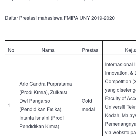
Daftar Prestasi mahasiswa FMIPA UNY 2019-2020
No
Nama
Prestasi
Keju
Internasional 
Innovation, &
Competition (
Ario Candra Purpratama
yang diseleng
(Prodi Kimia), Zulkaisi
Faculty of Acc
Dwi Pangarso
Gold
1
Universiti Te
(Pendidikan Fisika),
medal
Kedah, Malays
Intania Isnaini (Prodi
Pemenangnya
Pendidikan Kimia)
via website pa