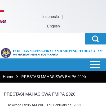
Skip to main content
Indonesia
|
English
Open
Search
Search
Block
h
Open or
Main
Close
navigation
Home
PRESTASI MAHASISWA FMIPA 2020
Breadcrumb
horizontal
Main
Menu
PRESTASI MAHASISWA FMIPA 2020
By
witono
| 9:35 AM WIB, Thu February 11, 2021