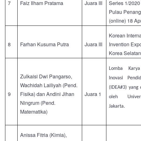
7
Faiz Ilham Pratama
Juara III
Series 1/2020 
Pulau Penang
(online) 18 Ap
Korean Intern
8
Farhan Kusuma Putra
Juara III
Invention Expo
Korea Selata
Lomba Karya
Zulkaisi Dwi Pangarso,
Inovasi Pendi
Wachidah Lailiyah (Pend.
(IDEA#3) yang 
9
Fisika) dan Andini Jihan
Juara 1
oleh Univer
Ningrum (Pend.
Jakarta.
Matematika)
Anissa Fitria (Kimia),