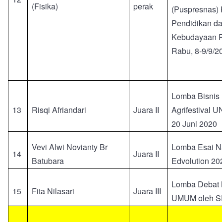
(Fisika)
perak
(Puspresnas)
Pendidikan d
Kebudayaan R
Rabu, 8-9/9/20
Lomba Bisnis 
13
Risqi Afriandari
Juara II
Agrifestival 
20 Juni 2020
Vevi Alwi Novianty Br
Lomba Esai N
14
Juara II
Batubara
Edvolution 20
Lomba Debat
15
Fita Nilasari
Juara III
UMUM oleh 