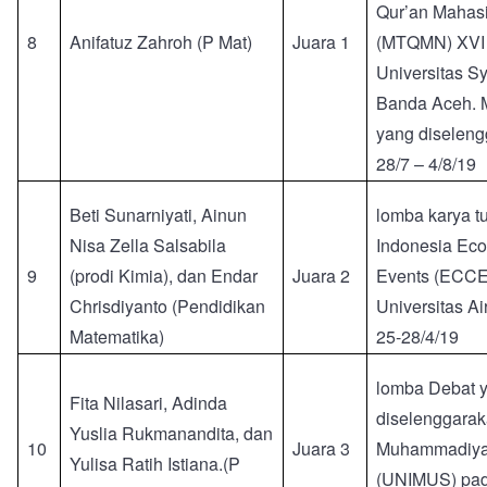
Qur’an Mahas
8
Anifatuz Zahroh (P Mat)
Juara 1
(MTQMN) XVI 
Universitas S
Banda Aceh.
yang diselen
28/7 – 4/8/19
Beti Sunarniyati, Ainun
lomba karya tu
Nisa Zella Salsabila
Indonesia Ec
9
(prodi Kimia), dan Endar
Juara 2
Events (ECCE
Chrisdiyanto (Pendidikan
Universitas A
Matematika)
25-28/4/19
lomba Debat 
Fita Nilasari, Adinda
diselenggarak
Yuslia Rukmanandita, dan
10
Juara 3
Muhammadiya
Yulisa Ratih Istiana.(P
(UNIMUS) pad