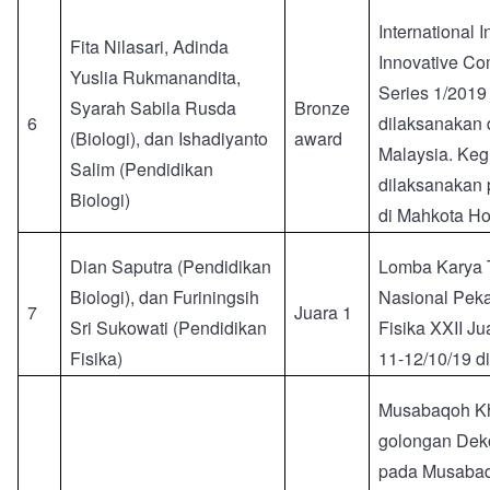
International 
Fita Nilasari, Adinda
Innovative Co
Yuslia Rukmanandita,
Series 1/2019
Syarah Sabila Rusda
Bronze
6
dilaksanakan 
(Biologi), dan Ishadiyanto
award
Malaysia. Keg
Salim (Pendidikan
dilaksanakan 
Biologi)
di Mahkota Ho
Dian Saputra (Pendidikan
Lomba Karya T
Biologi), dan Furiningsih
Nasional Peka
7
Juara 1
Sri Sukowati (Pendidikan
Fisika XXII J
Fisika)
11-12/10/19 
Musabaqoh Kha
golongan Deko
pada Musabaq