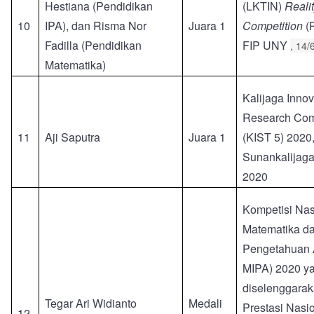
Hestiana (Pendidikan
(LKTIN)
Realit
10
IPA), dan Risma Nor
Juara 1
Competition
(
Fadilla (Pendidikan
FIP UNY
, 14/
Matematika)
Kalijaga Innov
Research Comp
11
Aji Saputra
Juara 1
(KIST 5) 2020
Sunankalijaga
2020
Kompetisi Nas
Matematika da
Pengetahuan 
MIPA) 2020 y
diselenggarak
Tegar Ari Widianto
Medali
Prestasi Nasi
12