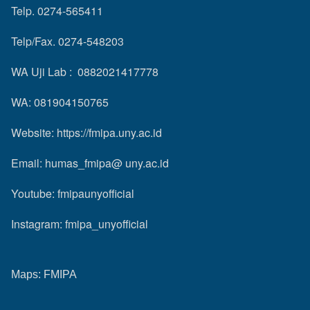
Telp. 0274-565411
Telp/Fax. 0274-548203
WA Uji Lab : 0882021417778
WA: 081904150765
Website:
https://fmipa.uny.ac.id
Email: humas_fmipa@ uny.ac.id
Youtube:
fmipaunyofficial
Instagram:
fmipa_unyofficial
Maps:
FMIPA