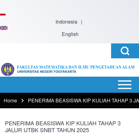
Skip to main content
Indonesia
|
English
Open
Search
Search
Block
h
Open or
Main
Close
navigation
Home
PENERIMA BEASISWA KIP KULIAH TAHAP 3 J
Breadcrumb
horizontal
Main
Menu
PENERIMA BEASISWA KIP KULIAH TAHAP 3
JALUR UTBK SNBT TAHUN 2025