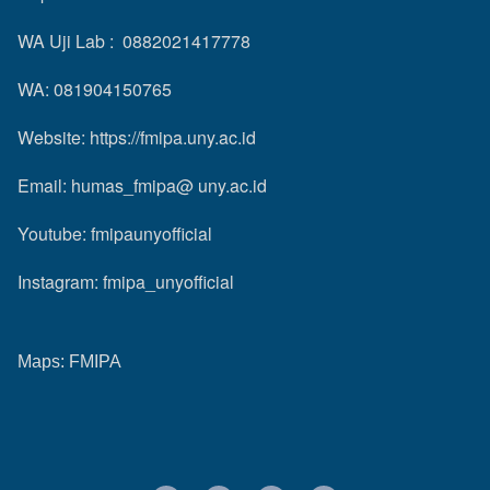
WA Uji Lab : 0882021417778
WA: 081904150765
Website:
https://fmipa.uny.ac.id
Email: humas_fmipa@ uny.ac.id
Youtube:
fmipaunyofficial
Instagram:
fmipa_unyofficial
Maps:
FMIPA