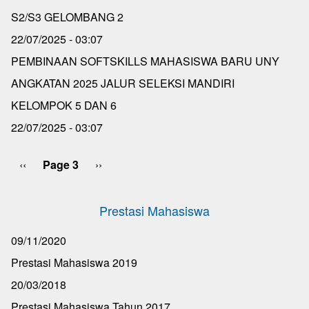
S2/S3 GELOMBANG 2
22/07/2025 - 03:07
PEMBINAAN SOFTSKILLS MAHASISWA BARU UNY
ANGKATAN 2025 JALUR SELEKSI MANDIRI
KELOMPOK 5 DAN 6
22/07/2025 - 03:07
Previous
‹‹
Page 3
Next
››
Pagination
page
page
Prestasi Mahasiswa
09/11/2020
Prestasi Mahasiswa 2019
20/03/2018
Prestasi Mahasiswa Tahun 2017