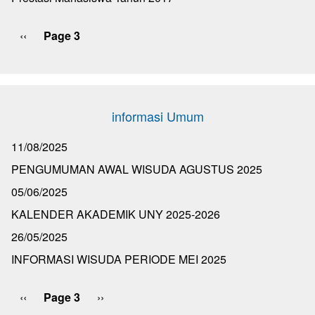
Previous
‹‹
Page 3
Pagination
page
informasi Umum
11/08/2025
PENGUMUMAN AWAL WISUDA AGUSTUS 2025
05/06/2025
KALENDER AKADEMIK UNY 2025-2026
26/05/2025
INFORMASI WISUDA PERIODE MEI 2025
Previous
‹‹
Page 3
Next
››
Pagination