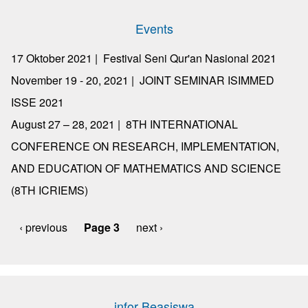
page
page
Events
17 Oktober 2021 |
Festival Seni Qur'an Nasional 2021
November 19 - 20, 2021 |
JOINT SEMINAR ISIMMED
ISSE 2021
August 27 – 28, 2021 |
8TH INTERNATIONAL
CONFERENCE ON RESEARCH, IMPLEMENTATION,
AND EDUCATION OF MATHEMATICS AND SCIENCE
(8TH ICRIEMS)
Previous
‹ previous
Page 3
Next
next ›
Pagination
page
page
infor Beasiswa