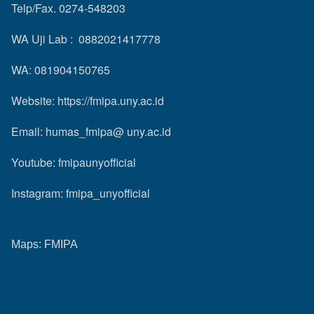
Telp/Fax. 0274-548203
WA Uji Lab : 0882021417778
WA: 081904150765
Website:
https://fmipa.uny.ac.id
Email: humas_fmipa@ uny.ac.id
Youtube:
fmipaunyofficial
Instagram:
fmipa_unyofficial
Maps:
FMIPA