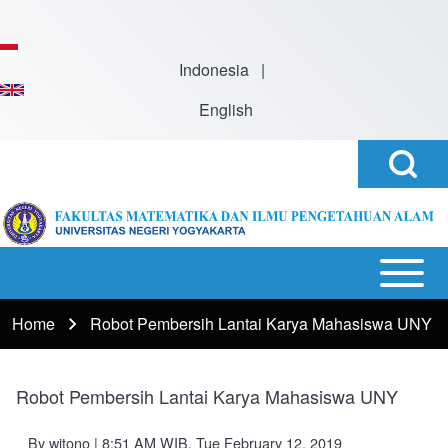
Skip to main content
Indonesia
|
English
Open
Search
Search
Block
h
Open or
Main
Close
navigation
Home
Robot Pembersih Lantai Karya Mahasiswa UNY
Breadcrumb
horizontal
Main
Menu
Robot Pembersih Lantai Karya Mahasiswa UNY
By
witono
| 8:51 AM WIB, Tue February 12, 2019