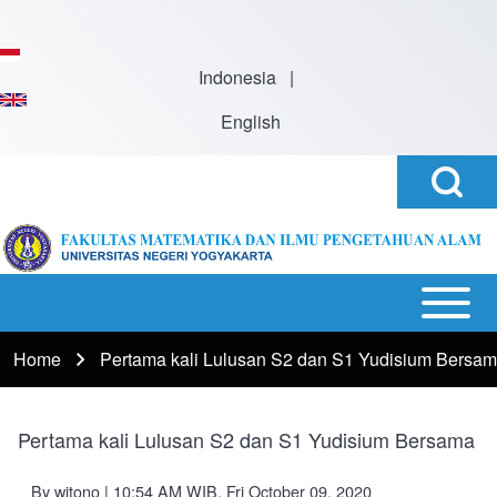
Skip to main content
Indonesia
|
English
Open
Search
Search
Block
h
Open or
Main
Close
navigation
Home
Pertama kali Lulusan S2 dan S1 Yudisium Bersa
Breadcrumb
horizontal
Main
Menu
Pertama kali Lulusan S2 dan S1 Yudisium Bersama
By
witono
| 10:54 AM WIB, Fri October 09, 2020