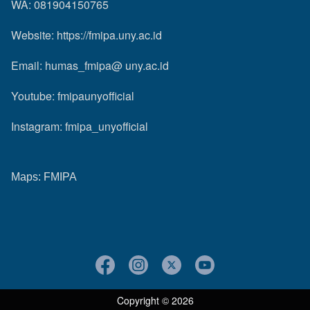
WA: 081904150765
Website:
https://fmipa.uny.ac.id
Email: humas_fmipa@ uny.ac.id
Youtube:
fmipaunyofficial
Instagram:
fmipa_unyofficial
Maps:
FMIPA
Copyright © 2026