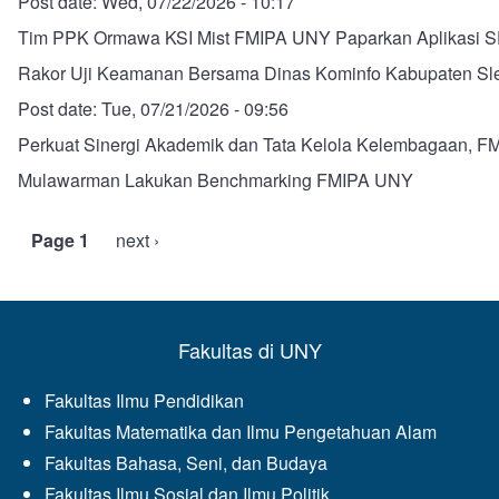
Post date:
Wed, 07/22/2026 - 10:17
Tim PPK Ormawa KSI Mist FMIPA UNY Paparkan Aplikasi
Rakor Uji Keamanan Bersama Dinas Kominfo Kabupaten S
Post date:
Tue, 07/21/2026 - 09:56
Perkuat Sinergi Akademik dan Tata Kelola Kelembagaan, FM
Mulawarman Lakukan Benchmarking FMIPA UNY
Page 1
Next
next ›
Pagination
page
Fakultas di UNY
Fakultas Ilmu Pendidikan
Fakultas Matematika dan Ilmu Pengetahuan Alam
Fakultas Bahasa, Seni, dan Budaya
Fakultas Ilmu Sosial dan Ilmu Politik