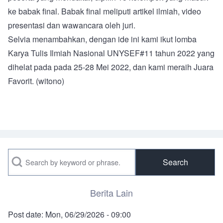
ke babak final. Babak final meliputi artikel ilmiah, video
presentasi dan wawancara oleh juri.
Selvia menambahkan, dengan ide ini kami ikut lomba
Karya Tulis Ilmiah Nasional UNYSEF#11 tahun 2022 yang
dihelat pada pada 25-28 Mei 2022, dan kami meraih Juara
Favorit. (witono)
Search
Berita Lain
Post date:
Mon, 06/29/2026 - 09:00