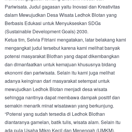
Pariwisata. Judul gagasan yaitu Inovasi dan Kreativitas
dalam Mewujudkan Desa Wisata Ledhok Blotan yang
Berbasis Edukasi untuk Menyukseskan SDGs
(Sustainable Development Goals) 2030.
Ketua tim, Selvia Fitriani mengatakan, latar belakang kami
mengangkat judul tersebut karena kami melihat banyak
potensi masyarakat Blothan yang dapat dikembangkan
dan dimanfaatkan untuk kemajuan khususnya bidang
ekonomi dan pariwisata. Selain itu kami juga melihat
adanya keinginan dari masyarakat setempat untuk
mewujudkan Ledhok Blotan menjadi desa wisata
sehingga nantinya dapat membawa dampak positif dan
semakin menarik minat wisatawan yang berkunjung.
“Potensi yang sudah tersedia di Ledhok Blothan
diantaranya gamelan, batik tulis, wisata alam. Selain itu
ada pula Usaha Mikro Kecil dan Menengah (UMKM).