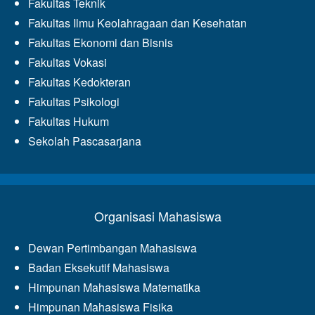
Fakultas Teknik
Fakultas Ilmu Keolahragaan dan Kesehatan
Fakultas Ekonomi dan Bisnis
Fakultas Vokasi
Fakultas Kedokteran
Fakultas Psikologi
Fakultas Hukum
Sekolah Pascasarjana
Organisasi Mahasiswa
Dewan Pertimbangan Mahasiswa
Badan Eksekutif Mahasiswa
Himpunan Mahasiswa Matematika
Himpunan Mahasiswa Fisika