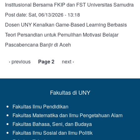
Institusional Bersama FKIP dan FST Universitas Samudra
Post date:
Sat, 06/13/2026 - 13:18
Dosen UNY Kenalkan Game-Based Learning Berbasis
Teori Persandian untuk Pemulihan Motivasi Belajar
Pascabencana Banjir di Aceh
Previous
‹ previous
Page 2
Next
next ›
Pagination
page
page
Fakultas di UNY
Fakultas Ilmu Pendidikan
Fakultas Matematika dan Ilmu Pengetahuan Alam
Fakultas Bahasa, Seni, dan Budaya
Fakultas Ilmu Sosial dan Ilmu Politik