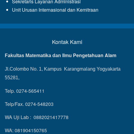
Sekretaris Layanan Administrasi
Unit Urusan Internasional dan Kemitraan
Kontak Kami
Pengetahuan Alam
Fakultas Matematika dan Ilmu
Jl.Colombo No. 1, Kampus Karangmalang Yogyakarta
55281,
Telp. 0274-565411
Telp/Fax. 0274-548203
WA Uji Lab : 0882021417778
WA: 081904150765