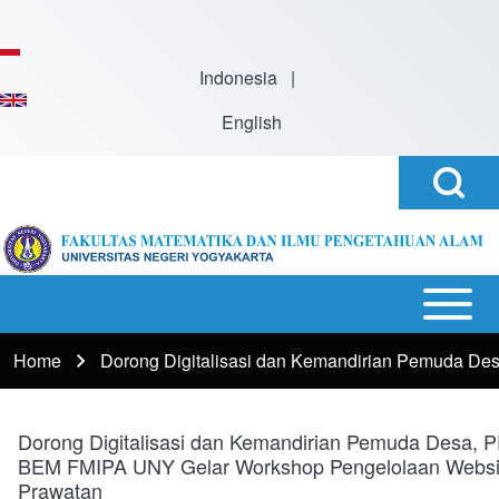
Skip to main content
Indonesia
|
English
Open
Search
Search
Block
h
Open or
Main
Close
navigation
Home
Dorong Digitalisasi dan Kemandirian Pemuda 
Breadcrumb
horizontal
Main
Menu
Dorong Digitalisasi dan Kemandirian Pemuda Desa,
BEM FMIPA UNY Gelar Workshop Pengelolaan Websi
Prawatan