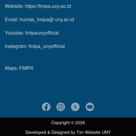
Website:
https://fmipa.uny.ac.id
Email: humas_fmipa@ uny.ac.id
Youtube:
fmipaunyofficial
Instagram:
fmipa_unyofficial
Maps:
FMIPA
Copyright © 2026
Developed & Designed by
Tim Website UNY