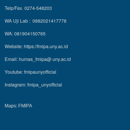
Telp/Fax. 0274-548203
WA Uji Lab : 0882021417778
WA: 081904150765
Website:
https://fmipa.uny.ac.id
Email: humas_fmipa@ uny.ac.id
Youtube:
fmipaunyofficial
Instagram:
fmipa_unyofficial
Maps:
FMIPA