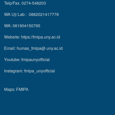
Telp/Fax. 0274-548203
WA Uji Lab : 0882021417778
WA: 081904150765
Website:
https://fmipa.uny.ac.id
Email: humas_fmipa@ uny.ac.id
Youtube:
fmipaunyofficial
Instagram:
fmipa_unyofficial
Maps:
FMIPA