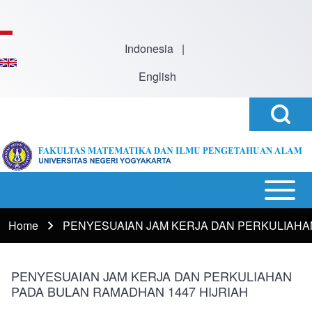
Skip to main content
Indonesia
|
English
Open
Search
Search
Block
h
Open or
Main
Close
navigation
Home
PENYESUAIAN JAM KERJA DAN PERKULIAHA
Breadcrumb
horizontal
Main
Menu
PENYESUAIAN JAM KERJA DAN PERKULIAHAN
PADA BULAN RAMADHAN 1447 HIJRIAH