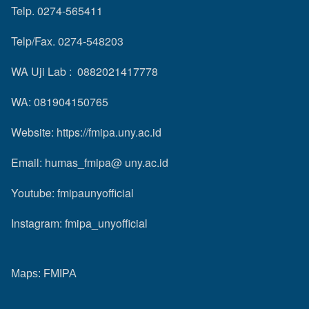
Telp. 0274-565411
Telp/Fax. 0274-548203
WA Uji Lab : 0882021417778
WA: 081904150765
Website:
https://fmipa.uny.ac.id
Email: humas_fmipa@ uny.ac.id
Youtube:
fmipaunyofficial
Instagram:
fmipa_unyofficial
Maps:
FMIPA