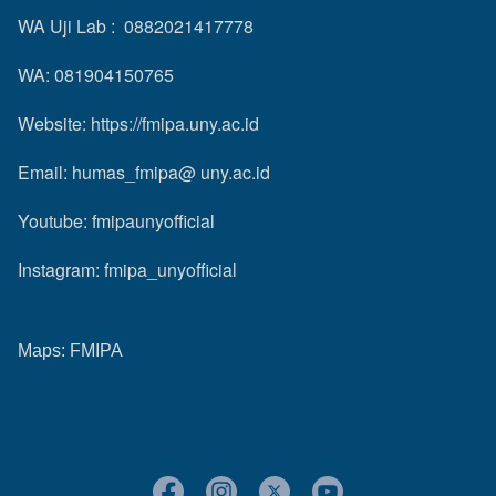
WA Uji Lab : 0882021417778
WA: 081904150765
Website:
https://fmipa.uny.ac.id
Email: humas_fmipa@ uny.ac.id
Youtube:
fmipaunyofficial
Instagram:
fmipa_unyofficial
Maps:
FMIPA