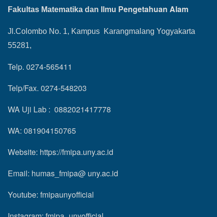
Pengetahuan Alam
Fakultas Matematika dan Ilmu
Jl.Colombo No. 1, Kampus Karangmalang Yogyakarta
55281,
Telp. 0274-565411
Telp/Fax. 0274-548203
WA Uji Lab : 0882021417778
WA: 081904150765
Website:
https://fmipa.uny.ac.id
Email: humas_fmipa@ uny.ac.id
Youtube:
fmipaunyofficial
Instagram:
fmipa_unyofficial