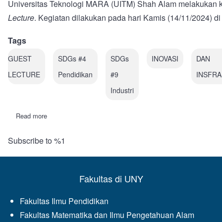
Universitas Teknologi MARA (UITM) Shah Alam
melakukan k
Lecture
. Kegiatan dilakukan pada hari Kamis (14/11/2024) 
Tags
GUEST
SDGs #4
SDGs
INOVASI
DAN
LECTURE
Pendidikan
#9
INSFR
Industri
Read more
about
Menciptakan
Pengalaman
Subscribe to %1
STEM
yang
Imersif:
Menggunakan
Google
Fakultas di UNY
AR
dan
Minecraft
Fakultas Ilmu Pendidikan
Education
untuk
Fakultas Matematika dan Ilmu Pengetahuan Alam
Pembelajaran