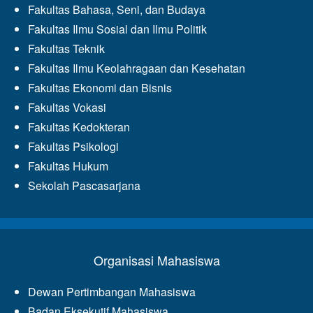
Terpadu:
Fakultas Bahasa, Seni, dan Budaya
Kuliah
Fakultas Ilmu Sosial dan Ilmu Politik
Umum
Jurdik
Fakultas Teknik
Biologi
Bersama
Fakultas Ilmu Keolahragaan dan Kesehatan
Dosen
UiTM
Fakultas Ekonomi dan Bisnis
Malaysia
Fakultas Vokasi
Fakultas Kedokteran
Fakultas Psikologi
Fakultas Hukum
Sekolah Pascasarjana
Organisasi Mahasiswa
Dewan Pertimbangan Mahasiswa
Badan Eksekutif Mahasiswa