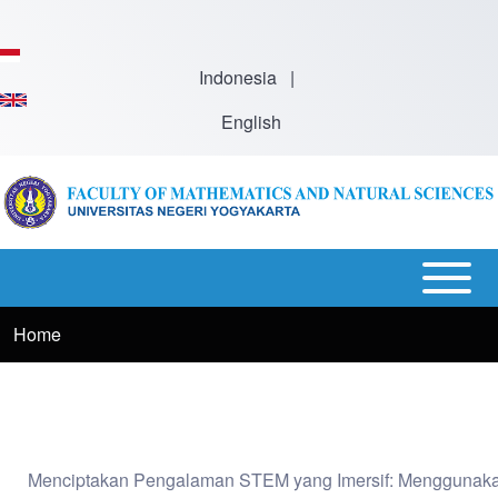
Skip to main content
Indonesia
|
English
Open or
Main
Close
Menu
Home
Breadcrumb
horizontal
-
Main
En
Menu
Menciptakan Pengalaman STEM yang Imersif: Menggunakan