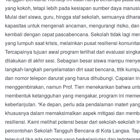
yang kokoh, tetapi lebih pada kesiapan sumber daya manusi
Mulai dari siswa, guru, hingga staf sekolah, semuanya dihar
kapasitas untuk mengenali ancaman, mengurangi risiko, dan
kembali dengan cepat pascabencana. Sekolah tidak lagi men
yang lumpuh saat krisis, melainkan pusat resiliensi komunita
Tercapainya tujuan awal program terlihat dari evaluasi singk
dilakukan di akhir sesi. Sebagian besar siswa mampu meny
langkah-langkah penyelamatan diri saat bencana, titik kump
dan nomor telepon darurat yang harus dihubungi. Capaian ini
menggembirakan, namun Prof. Tien menekankan bahwa untu
membentuk ketangguhan yang mengakar, program ini meme
keberlanjutan. “Ke depan, perlu ada pendalaman materi yang l
khususnya dalam memaksimalkan aspek mitigasi dan mem
resiliensi. Kami melihat potensi besar dari sekolah-sekolah i
percontohan Sekolah Tangguh Bencana di Kota Langsa. Tapi 
terwujud jika ada program yang berkelanjutan dan terintegra