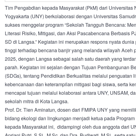
Tim Pengabdian kepada Masyarakat (PkM) dari Universitas 
Yogyakarta (UNY) berkolaborasi dengan Universitas Samu
sukses menggelar program “Sekolah Tangguh Bencana: M
Literasi Risiko, Mitigasi, dan Aksi Pascabencana Berbasis 
SD di Langsa.” Kegiatan ini merupakan respons nyata dunia
tinggi terhadap bencana banjir yang melanda wilayah Aceh 
2025, dengan Langsa sebagai salah satu daerah yang terd
parah. Kegiatan ini sejalan dengan Tujuan Pembangunan Be
(SDGs), tentang Pendidikan Berkualitas melalui penguatan li
kebencanaan dan keterampilan mitigasi bagi siswa, serta ke
mencapai tujuan melalui kolaborasi antara UNY, UNSAM, da
sekolah mitra di Kota Langsa.
Prof. Dr. Tien Aminatun, dosen dari FMIPA UNY yang memilik
bidang ekologi dan lingkungan menjadi ketua pada Progra
kepada Masyarakat ini, didampingi oleh dua anggota dari U
Apriani Putri, S.Si., M.Sc. dan Dra. Budiwati, M.Si., serta satu