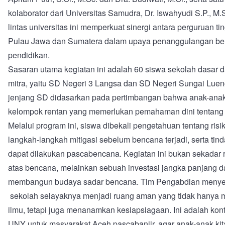
kolaborator dari Universitas Samudra, Dr. Iswahyudi S.P., M.
lintas universitas ini memperkuat sinergi antara perguruan tin
Pulau Jawa dan Sumatera dalam upaya penanggulangan be
pendidikan.
Sasaran utama kegiatan ini adalah 60 siswa sekolah dasar d
mitra, yaitu SD Negeri 3 Langsa dan SD Negeri Sungai Lueng
jenjang SD didasarkan pada pertimbangan bahwa anak-ana
kelompok rentan yang memerlukan pemahaman dini tentang
Melalui program ini, siswa dibekali pengetahuan tentang ris
langkah-langkah mitigasi sebelum bencana terjadi, serta tin
dapat dilakukan pascabencana. Kegiatan ini bukan sekadar 
atas bencana, melainkan sebuah investasi jangka panjang 
membangun budaya sadar bencana. Tim Pengabdian meny
sekolah selayaknya menjadi ruang aman yang tidak hanya m
ilmu, tetapi juga menanamkan kesiapsiagaan. Ini adalah kont
UNY untuk masyarakat Aceh pascabanjir, agar anak-anak kita