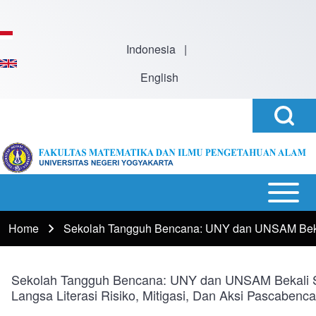
Skip to main content
Indonesia
|
English
Open
Search
Search
Block
h
Open or
Main
Close
navigation
Home
Sekolah Tangguh Bencana: UNY dan UNSAM Bekali
Breadcrumb
horizontal
Main
Menu
Sekolah Tangguh Bencana: UNY dan UNSAM Bekali 
Langsa Literasi Risiko, Mitigasi, Dan Aksi Pascabenc