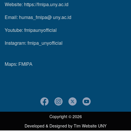
Website:
https://fmipa.uny.ac.id
Email: humas_fmipa@ uny.ac.id
Youtube:
fmipaunyofficial
Instagram:
fmipa_unyofficial
Maps:
FMIPA
Copyright © 2026
Developed & Designed by
Tim Website UNY