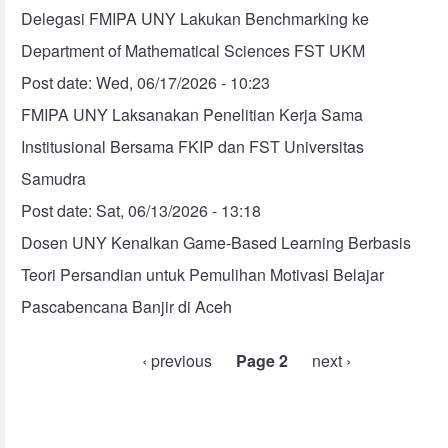
Delegasi FMIPA UNY Lakukan Benchmarking ke
Department of Mathematical Sciences FST UKM
Post date:
Wed, 06/17/2026 - 10:23
FMIPA UNY Laksanakan Penelitian Kerja Sama
Institusional Bersama FKIP dan FST Universitas
Samudra
Post date:
Sat, 06/13/2026 - 13:18
Dosen UNY Kenalkan Game-Based Learning Berbasis
Teori Persandian untuk Pemulihan Motivasi Belajar
Pascabencana Banjir di Aceh
Pagination
Previous page
‹ previous
Page 2
Next page
next ›