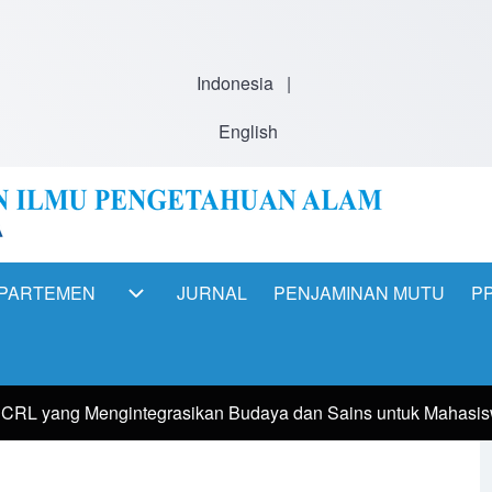
Indonesia
|
English
PARTEMEN
JURNAL
PENJAMINAN MUTU
PP
ation
DEPARTEMEN sub-navigation
CRL yang Mengintegrasikan Budaya dan Sains untuk Mahasi