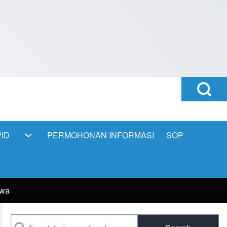
Open
Search
Block
ID
PERMOHONAN INFORMASI
SOP
PPID sub-navigation
swa
Search