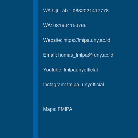
WA Uji Lab : 0882021417778
WA: 081904150765
Website:
https://fmipa.uny.ac.id
Email: humas_fmipa@ uny.ac.id
Youtube:
fmipaunyofficial
Instagram:
fmipa_unyofficial
Maps:
FMIPA