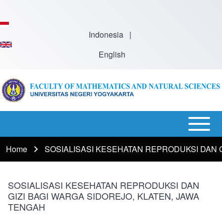
Skip to main content
Indonesia
|
English
Open or
Main
Close
Menu
Home
SOSIALISASI KESEHATAN REPRODUKSI DAN G
Breadcrumb
horizontal
-
Main
En
Menu
SOSIALISASI KESEHATAN REPRODUKSI DAN
GIZI BAGI WARGA SIDOREJO, KLATEN, JAWA
TENGAH