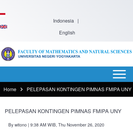
Skip to main content
Indonesia
|
English
Open or
Main
Close
Menu
Home
PELEPASAN KONTINGEN PIMNAS FMIPA UNY
Breadcrumb
horizontal
-
Main
En
Menu
PELEPASAN KONTINGEN PIMNAS FMIPA UNY
By
witono
| 9:38 AM WIB, Thu November 26, 2020