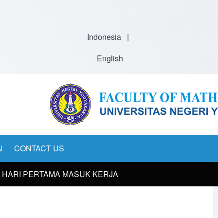
Indonesia
|
English
N
CONTACT US
b-navigation
A HARI PERTAMA MASUK KERJA