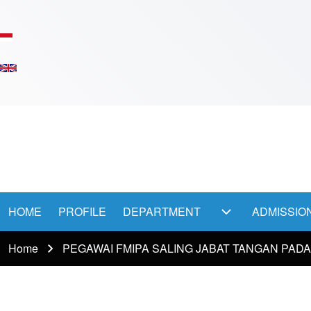
Skip to main content
Main
HOME
PROFILE
DEPARTMENT
ADMISSIO
DEPARTMENT su
Menu
Home
PEGAWAI FMIPA SALING JABAT TANGAN PAD
Breadcrumb
-
En