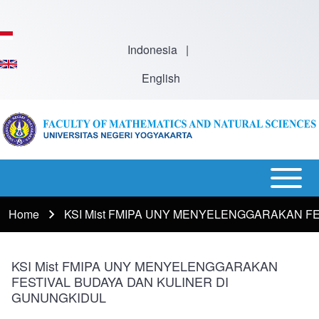
Skip to main content
Indonesia
|
English
Open or
Main
Close
Menu
Home
KSI Mist FMIPA UNY MENYELENGGARAKAN F
Breadcrumb
horizontal
-
Main
En
Menu
KSI Mist FMIPA UNY MENYELENGGARAKAN
FESTIVAL BUDAYA DAN KULINER DI
GUNUNGKIDUL